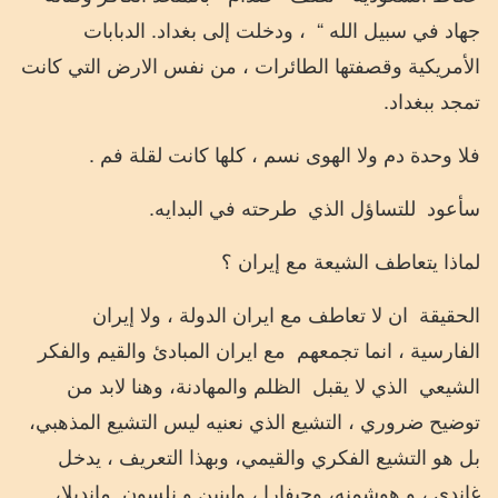
جهاد في سبيل الله “
، ودخلت إلى بغداد. الدبابات
الأمريكية وقصفتها الطائرات ، من نفس الارض التي كانت
تمجد ببغداد.
فلا وحدة دم ولا الهوى نسم ، كلها كانت لقلة فم .
سأعود
للتساؤل الذي
طرحته في البدايه.
لماذا يتعاطف الشيعة مع إيران ؟
الحقيقة
ان لا تعاطف مع ايران الدولة ، ولا إيران
الفارسية ، انما تجمعهم
مع ايران المبادئ والقيم والفكر
الشيعي
الذي لا يقبل
الظلم والمهادنة، وهنا لابد من
توضيح ضروري ، التشيع الذي نعنيه ليس التشيع المذهبي،
بل هو التشيع الفكري والقيمي، وبهذا التعريف ، يدخل
غاندي ، و هوشمنه، وجيفارا ، ولينين و نلسون
مانديلا،