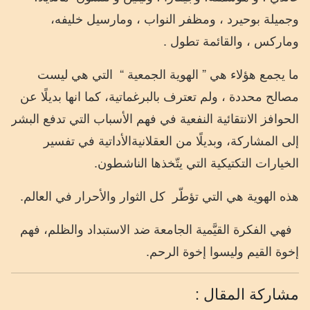
وجميلة بوحيرد ، ومظفر النواب ، ومارسيل خليفه،
وماركس ، والقائمة تطول .
ما يجمع هؤلاء هي ” الهوية الجمعية “
التي هي ليست
مصالح محددة ، ولم تعترف بالبرغماتية، كما انها بديلًا
عن
الحوافز
الانتقائية النفعية
في
فهم
الأسباب
التي
تدفع
البشر
إلى
المشاركة،
وبديلًا
من
العقلانية
الأداتية
في
تفسير
الخيارات
التكتيكية
التي
يتّخذها
الناشطون
.
هذه الهوية هي التي تؤطّر
كل الثوار والأحرار في العالم.
فهي الفكرة القيَّمية الجامعة ضد الاستبداد والظلم، فهم
إخوة القيم وليسوا إخوة الرحم.
مشاركة المقال :