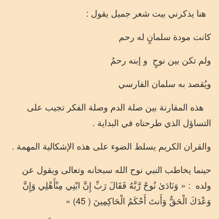
هنا يذكرني بيت شعر جميل يقول :
كانت مودة سلمانٍ له رحم
ولم تكن بين نوحٍ
و إبنه رحمُ
ويُقصد به سلمان الفارسي
هذه المقارنة بين صلة الدم وصلة الفكر تجيب على
التساؤل الذي طرحناه في البداية .
والقران الكريم يسلط الضوء على هذه الإشكالية المهمة .
حينما يخاطب النبي نوح الله سبحانه وتعالى ويقول عن
ولده
: « وَنَادَىٰ
نُوحٌ
رَّبَّهُ
فَقَالَ
رَبِّ
إِنَّ
ابْنِي
مِنْ
أَهْلِي
وَإِنَّ
وَعْدَكَ
الْحَقُّ
وَأَنتَ
أَحْكَمُ
الْحَاكِمِينَ ( 45) »