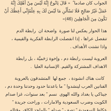
الجواب كان صادما ً
« قَالَ
يَانُوحُ
إِنَّهُ
لَيْسَ
مِنْ
أَهْلِكَ
إِنَّهُ
عَمَلٌ
غَيْرُ
صَالِحٍ
فَلَا
تَسْأَلْنِ
مَا
لَيْسَ
لَكَ
بِهِ
عِلْمٌ
إِنِّي
أَعِظُكَ
أَنْ
تَكُونَ
مِنَ
الْجَاهِلِينَ
(46)»
هذا الحوار يعكس لنا صورة
واضحة ان
رابطة الدم
تنفصل عراها ، إذا انفصلت الرابطة الفكرية والقيمية ،
واذا تشتت الأهداف .
العروبة ليست رابطة دم ، وإخوة رَحَميَّة ، بل رابطة
الاهداف المشتركة والقيم. الإنسانية العليا
.
كانت هناك انشودة ،
جمع لها
المتشدقون بالعروبة
الفنانين العرب لينشدوا ” ما باعدتنا حدود وحدتنا وحدة دم ،
جيناكي يا بغداد والله الهوى
نسم ” بعد سنوات، غزا صدام
الكويت وضرب السعودية والامارات ، وراحت جريدة ”
عكاظ السعودية ” تصف ” صدام ” بالملحد الكافر وقتاله