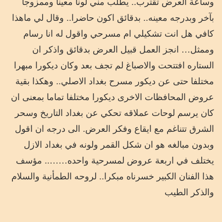
وساعة العرض تقترب.. يطلب مني لونا معينا وممزوجا
بآخر وبدرجه معينه.. بدقائق اكون حاضرا.. وقال لي ماهذا
كافي هل انت تشكيلي ام مسرحي واقول له انا رسام
وممثل… انجز العمل قبيل العرض بدقائق واذكر ان
الستاره افتتحت والاصباغ لم تجف بعد وكان ديكورا مبهرا
مختلفا حتى عن ديكور مسرح بغداد الاصلي.. وهكذا بقية
عروض المحافظات الاخرى ديكورا مختلفا تماما بمعنى ان
كان يرسم لوحات عملاقه تحكي عن بغداد التاريخ وسحر
الشرق تتناغم مع ايقاع وفكر العرض. الى درجه ان اقول
وبدون مبالغه هو ان شكل القمر ولونه في بغداد الازل
يختلف في اربعة عروض لمسرحية واحده…….. مؤسف
هذا الفنان الكبير خسرناه مبكرا.. لروحه الطمأنية والسلام
والذكر الطيب