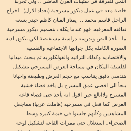
انتمى للفرقة في ستينات القرن الماضي .. ولي تجربة
خاصة معه في عمل ديكور مسرحية (بغداد الازل) . اخراج
الراحل قاسم محمد … يمتاز الفنان كاظم حيدر بسعة
ثقافته المعرفيه. فهو عندما يكلف بتصميم ديكور مسرحية
ما.. يأخذ النص ويدرسه دراستة مستفيضة لكي تتكون لديه
الصوره الكامله بكل جوانبها الاجتماعيه والنفسيه
والاقتصاديه وكذلك التراثيه والفولكلوريه ثم يبحث ميدانيا
لفلسفة المكان في مساحة العرض المسرحي بتشكيل
هندسي دقيق يتناسب مع حجم العرض وطبيعتة واحيانا
يلجأ الى اقصى عمق المسرح بل ياخذ فضاء خشبة
المسرح ولاابالغ حين اقول انه يأخذ حتى فضاء قاعه
العرض كما فعل في مسرحيه (هاملت عربيا) مماجعل
المشاهدين وكأنهم جلسوا في خيمة كبيره وسط
الصحراء.. استغلال حتى ممرات القاعه لتشكيل لوحة