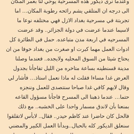
وعندما نرى ديكور هذه المسرحية يوحي لنا بعمر المكان
الى درجه ان المتلقي يشم رائحه رطوبة المكان… اما
تجربتة في مسرحية بغداد الازل فهي مختلفه نوعا ما
لاسيما عندما عرضت في دولة الجزائر.. وقد عرضت
المسرحيه في اربعة مدن متباعده. حمل في الطائرة كل
ادوات العمل مهما كبرت او صغرت من بغداد خوفا من ان
يحتاج شيئا من السوق المحليه ولايجده.. فعندما وصلنا
مدينة قسنطينه بساعة متاخره من الليل تفاجأنا بجدول
العرض غدا مساءا فقلت له ماذا نعمل استاذ… فأشار لي
وقال لايهم كافي غدا صباحا سنتصدى للعمل وننجزه
حتما… عندما ذهبنا الى المسرح فاجأنا مسؤول القاعه
بمنعنا بأن لاندق مسمار واحدا على الخشبه.. مع ذلك
فالحل كان حاضرا عند كاظم حيدر.. فقال.. لابأس لاتقلقوا
سنعلق الديكور كله بالحبال..وبدأنا العمل الكبير والمضني