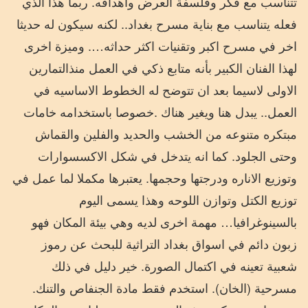
تتناسب مع فكر وفلسفة العرض واهدافه. ربما هذا الذي
فعله يتناسب مع بناية مسرح بغداد.. لكنه سيكون له حديثا
اخر في مسرح اكبر وتقنيات اكثر حداثه…. وميزة اخرى
لهذا الفنان الكبير بأنه متابع ذكي في العمل منذالتمارين
الاولى لاسيما بعد ان تتوضح له الخطوط الاساسيه في
العمل.. يبدل هنا ويغير هناك .خصوصا باستخدامه خامات
مبتكره متنوعه من الخشب والحديد والفلين والقماش
وحتى الجلود. كما انه يتدخل في شكل الاكسسوارات
وتوزيع الاناره ودرجتها وحجمها. يعتبرها مكملا لما عمل في
توزيع الكتل وتوازن اللوحه وهذا يسمى اليوم
بالسينوغرافيا… مهمة اخرى لديه وهي بيئة المكان فهو
زبون دائم في اسواق بغداد التراثية للبحث عن رموز
شعبية تعينه في اكتمال الصورة. خير دليل في ذلك
مسرحية (الخان). استخدم فقط مادة الجنفاص والتنك.