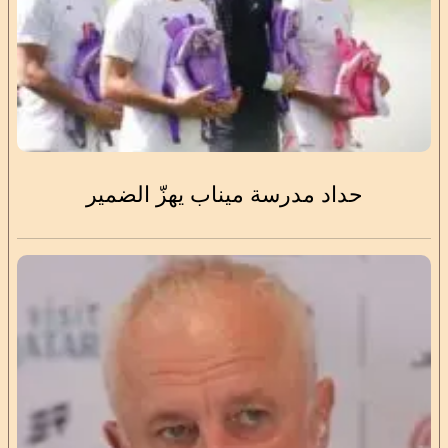
حداد مدرسة ميناب يهزّ الضمير