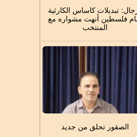
جال: تبديلات كاساس الكارثية
ام فلسطين أنهت مشواره مع
المنتخب
الصقور تحلق من جديد