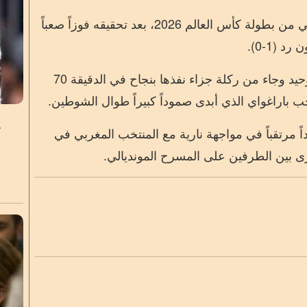
تأهل المنتخب الفرنسي إلى الدور ربع النهائي من بطولة كأس العالم 2026، بعد تحقيقه فوزاً صعباً
 (1-0).
وسجل النجم كيليان مبابي هدف المباراة الوحيد وجاء من ركلة جزاء نفذها بنجاح في الدقيقة 70
ب باراغواي الذي أبدى صموداً كبيراً طوال الشوطين.
ك
 مرتقباً في مواجهة نارية مع المنتخب المغربي في
كبرى بين الطرفين على المسرح المونديالي.