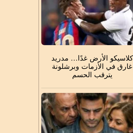
لاسيكو الأرض غدًا… مدريد
غارق في الأزمات وبرشلونة
يترقب الحسم