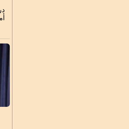
در
أم