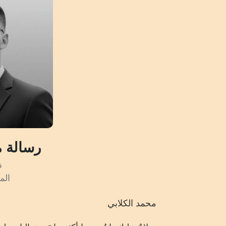
رسالة 
فب
المش
محمد الكلابي