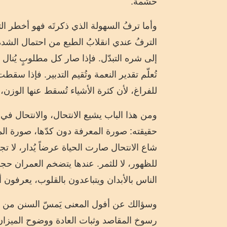
حشمة.
وأما ترفُ السهولة الذي ذكرتَه فهو أخطر ال
الترفُ عندي انقلابُ الطبع من احتمال الشدة
إلى شره التبدّل. فإذا صار كل مطلوبٍ يُنال
تُعلّم تقدير النعمة وتُقيم التدبير. فإذا سقط
للفراغ، لأن كثرة الأشياء تُسقط عنها الوزن،
ومن هذا الباب يشيع الانتحال، والانتحال ف
حقيقته: صورة المعرفة دون كدّها، صورة الم
شاع الانتحال صارت الحياة عرضاً يُدار، لا تجرب
للظهور، لا للثمر. عندها يتضخم العمران حجراً
الناس بالأبدان ويتباعدون بالقلوب، يعرفون 
وسؤالك عن أفول المعنى يَمسّ السنن من أص
رسوخ المقاصد وثبات العادة ووضوح الميزان 