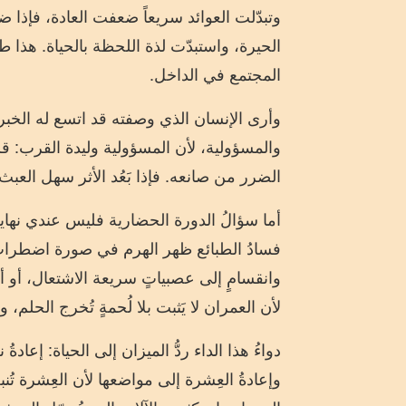
وتبدّلت العوائد سريعاً ضعفت العادة، فإذا 
الحيرة، واستبدّت لذة اللحظة بالحياة. هذا طو
المجتمع في الداخل.
وأرى الإنسان الذي وصفته قد اتسع له الخبر و
والمسؤولية، لأن المسؤولية وليدة القرب: ق
الضرر من صانعه. فإذا بَعُد الأثر سهل العبث، 
أما سؤالُ الدورة الحضارية فليس عندي نهايةٌ
فسادُ الطبائع ظهر الهرم في صورة اضطرابٍ 
وانقسامٍ إلى عصبياتٍ سريعة الاشتعال، أو أف
لأن العمران لا يَثبت بلا لُحمةٍ تُخرج الحلم، ول
دواءُ هذا الداء ردُّ الميزان إلى الحياة: إعا
وإعادةُ العِشرة إلى مواضعها لأن العِشرة ت