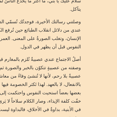
سلامٌ عليك يا بُني، ما أكثر ما يَخدع الناسَ 
يتآكل.
وصلتني رسالتك الأخيرة، فوجدتُك تُسمّي الداء
عندي من دلائل انقلاب الطبائع حين تُرفع ال
الإنسانَ، وتغلب الصورةُ على المعنى. العمرا
النفوس قبل أن يظهر في الدول.
أصلُ الاجتماع عندي عصبيةٌ تُلزم بالمغارم قبل
وصفته من عصبيةٍ تتكوّن بالخبر والصورة ثم ت
عصبيةٌ بلا رحم، لأنها لا تُنشئ وفاءً من مع
بالانفعال، لا بالعهد. لهذا تَكثر الخصومة فيه
بعضها بعضاً استحيت النفوس واحتكمت إلى ع
خفّت كلفة الإيذاء، وصار الكلام سلاحاً لا يَر
في الأبنية، بداوةٌ في الأخلاق، فالبداوة ليست م