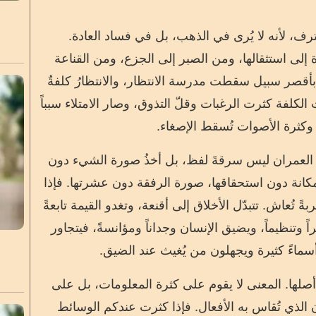
ترف، لأنه لا يُرى في الذهب، بل في فساد العادة.
 إلى استثقالها، ومن الصبر إلى الجزع، ومن القناعة
 بأقصر سبيل سقطت مدرسة الانتظار، والانتظارُ كلفةٌ
ت الكلفة كثرت الرغبات وقلّ التذوق، وصار الامتلاء سبباً
 وكثرة الأصوات تُسقط الإصغاء.
ي العمران ليس سرقةَ لفظ، بل أخذُ صورة الشيء دون
كانة دون استحقاقها، صورة الرفقة دون عشرتها. فإذا
ةً تُعاش. تتبدّل الأخلاق إلى أقنعة، وتغدو القيمة تابعةً
 وتنظيماً، ويضيق الإنسان وجداناً ومؤانسةً، فيتجاور
أسماءً كثيرة ويجهلون من يُغيث عند الضيق.
لها. المعنى لا يقوم على كثرة المعلومات، بل على
الذي تُقاس به الأفعال. فإذا كثرت عندكم الوسائط