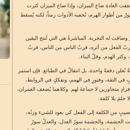
ضعفت العادة ضاع الميزان، وإذا ضاع الميزان كثرت
رٌ من أطوار الهرم، تُخفيه الأدوات زمناً، لكنه يُسقط
ضاقت له التجربة. المباشرةُ هي التي تُنتج اليقين
ربُ الفعل من أثره، قربُ الناس من الناس، قربُ
وكثر الهدم، وقلّ البناء.
 تُعلن دفعةً واحدة، بل انتقالٌ في الطبائع. فإن استمر
في الثقة، وفتورٍ في الهمم، وتفككٍ في الروابط،
رادٍ متجاورين لا جماعةَ لهم. وكلاهما يُضعف العمران،
ا حلمَ بلا كلفة.
دةُ نصيبٍ من الكلفة إلى الفعل كي يعود للشيء وزنُه،
ُنبت الحشمة، والحشمة سورُ العدل، والعدلُ سورُ