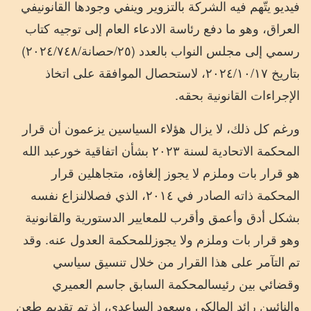
فيديو
يتّهم
فيه
الشركة
بالتزوير
وينفي
وجودها
القانوني
في
العراق،
وهو
ما
دفع
رئاسة
الادعاء
العام
إلى
توجيه
كتاب
رسمي
إلى
مجلس
النواب
بالعدد
(
٢٥
/
حصانة
/
٧٤٨
/
٢٠٢٤
)
بتاريخ
١٧،
/
١٠
/
٢٠٢٤
لاستحصال
الموافقة
على
اتخاذ
الإجراءات
القانونية
بحقه
.
ورغم
كل
ذلك،
لا
يزال
هؤلاء
السياسين
يزعمون
أن
قرار
المحكمة
الاتحادية
لسنة
٢٠٢٣
بشأن
اتفاقية
خور
عبد
الله
هو
قرار
بات
وملزم
لا
يجوز
إلغاؤه،
متجاهلين
قرار
المحكمة
ذاته
الصادر
في
٢٠١٤،
الذي
فصل
النزاع
نفسه
بشكل
أدق
وأعمق
وأقرب
للمعايير
الدستورية
والقانونية
وهو
قرار
بات
وملزم
ولا
يجوز
للمحكمة
العدول
عنه
.
وقد
تم
التآمر
على
هذا
القرار
من
خلال
تنسيق
سياسي
وقضائي
بين
رئيس
المحكمة
السابق
جاسم
العميري
والنائبين
رائد
المالكي
وسعود
الساعدي،
إذ
تم
تقديم
طعن