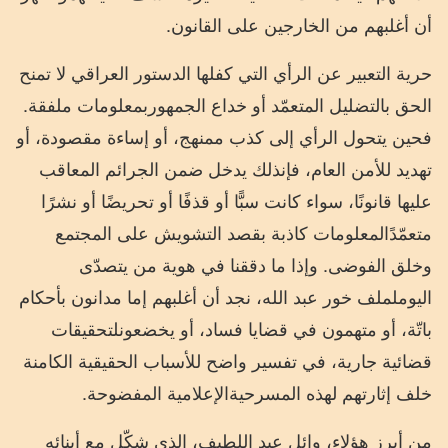
أن
أغلبهم
من
الخارجين
على
القانون
.
حرية
التعبير
عن
الرأي
التي
كفلها
الدستور
العراقي
لا
تمنح
الحق
بالتضليل
المتعمّد
أو
خداع
الجمهور
بمعلومات
ملفقة
.
فحين
يتحول
الرأي
إلى
كذب
ممنهج،
أو
إساءة
مقصودة،
أو
تهديد
للأمن
العام،
فإن
ذلك
يدخل
ضمن
الجرائم
المعاقب
عليها
قانونًا،
سواء
كانت
سبًّا
أو
قذفًا
أو
تحريضًا
أو
نشرًا
متعمّدًا
لمعلومات
كاذبة
بقصد
التشويش
على
المجتمع
وخلق
الفوضى
.
وإذا
ما
دققنا
في
هوية
من
يتصدّى
اليوم
لملف
خور
عبد
الله،
نجد
أن
أغلبهم
إما
مدانون
بأحكام
باتّة،
أو
متهمون
في
قضايا
فساد،
أو
يخضعون
لتحقيقات
قضائية
جارية،
في
تفسير
واضح
للأسباب
الحقيقية
الكامنة
خلف
إثارتهم
لهذه
المسرحية
الإعلامية
المفضوحة
.
من
أبرز
هؤلاء،
وائل
عبد
اللطيف،
الذي
شكّل
مع
أبنائه