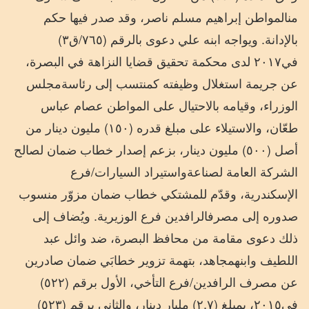
من
المواطن
إبراهيم
مسلم
ناصر،
وقد
صدر
فيها
حكم
بالإدانة
.
ويواجه
ابنه
علي
دعوى
بالرقم
(
٧٦٥
/
ق٣
)
في
٢٠١٧
لدى
محكمة
تحقيق
قضايا
النزاهة
في
البصرة،
عن
جريمة
استغلال
وظيفته
كمنتسب
إلى
رئاسة
مجلس
الوزراء،
وقيامه
بالاحتيال
على
المواطن
عصام
عباس
طعّان،
والاستيلاء
على
مبلغ
قدره
(
١٥٠
)
مليون
دينار
من
أصل
(
٥٠٠
)
مليون
دينار،
بزعم
إصدار
خطاب
ضمان
لصالح
الشركة
العامة
لصناعة
واستيراد
السيارات
/
فرع
الإسكندرية،
وقدّم
للمشتكي
خطاب
ضمان
مزوّر
منسوب
صدوره
إلى
مصرف
الرافدين
فرع
الوزيرية
.
ويُضاف
إلى
ذلك
دعوى
مقامة
من
محافظ
البصرة،
ضد
وائل
عبد
اللطيف
وابنه
مجاهد،
بتهمة
تزوير
خطابَي
ضمان
صادرين
عن
مصرف
الرافدين
/
فرع
التأخي،
الأول
برقم
(
٥٢٢
)
في
٢٠١٥،
بمبلغ
(
٧
,
٢
)
مليار
دينار،
والثاني
برقم
(
٥٢٣
)