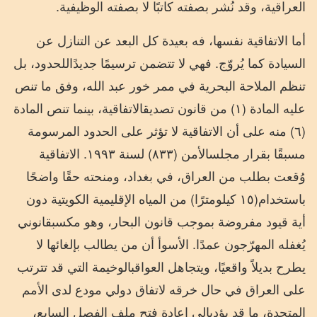
العراقية،
وقد
نُشر
بصفته
كاتبًا
لا
بصفته
الوظيفية
.
أما
الاتفاقية
نفسها،
فه
بعيدة
كل
البعد
عن
التنازل
عن
السيادة
كما
يُروّج
.
فهي
لا
تتضمن
ترسيمًا
جديدًا
للحدود،
بل
تنظم
الملاحة
البحرية
في
ممر
خور
عبد
الله،
وفق
ما
تنص
عليه
المادة
(
١
)
من
قانون
تصديق
الاتفاقية،
بينما
تنص
المادة
(
٦
)
منه
على
أن
الاتفاقية
لا
تؤثر
على
الحدود
المرسومة
مسبقًا
بقرار
مجلس
الأمن
(
٨٣٣
)
لسنة
١٩٩٣
.
الاتفاقية
وُقعت
بطلب
من
العراق،
في
بغداد،
ومنحته
حقًا
واضحًا
باستخدام
(
١٥
كيلومترًا
)
من
المياه
الإقليمية
الكويتية
دون
أية
قيود
مفروضة
بموجب
قانون
البحار،
وهو
مكسب
قانوني
يُغفله
المهرّجون
عمدًا
.
الأسوأ
أن
من
يطالب
بإلغائها
لا
يطرح
بديلاً
واقعيًا،
ويتجاهل
العواقب
الوخيمة
التي
قد
تترتب
على
العراق
في
حال
خرقه
لاتفاق
دولي
مودع
لدى
الأمم
المتحدة،
ما
قد
يؤدي
إلى
إعادة
فتح
ملف
الفصل
السابع،