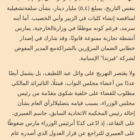
بنفس
التاريخ،
بمبلغ
(
٤
,
٥
)
مليار
دينار،
بشأن
سلفة
تشغيلية
لمناقصة
إنشاء
كليات
في
الزبير
وأبي
الخصيب
.
أما
أبنه
سرمد،
فرغم
كونه
موظفًا
في
وزارة
الخارجية،
يمارس
أنشطة
تجارية
ممنوعة
قانونًا،
وقد
شارك
في
إصدار
خطابي
الضمان
المزوّرين
بالشراكة
مع
المدير
المفوض
لشركة
“
فيرندا
”
الإسبانية
.
ولا
يقتصر
التهريج
على
وائل
عبد
اللطيف،
بل
يشمل
أيضًا
عددًا
من
أعضاء
مجلس
النواب،
فمثلًا،
النائب
رائد
المالكي
مطلوب
للقضاء
على
خلفية
شكوى
مقدّمة
من
رئيس
مجلس
الوزراء،
بسبب
قيامه
بتضليل
الرأي
العام
بشأن
إحالة
رئيس
المحكمة
الاتحادية
السابق،
جاسم
العميري،
على
التقاعد،
إذ
ادّعى
كذبًا
أن
رئيس
الوزراء
مارس
ضغوطًا
على
العميري
للتراجع
عن
قرار
العدول
الذي
أصدره
عام