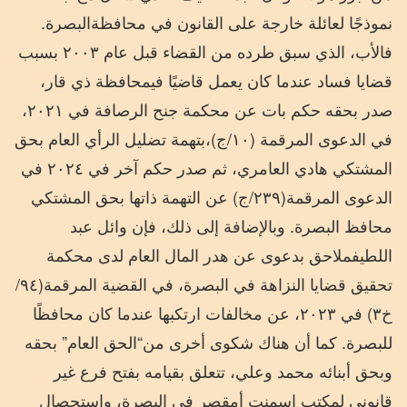
نموذجًا
لعائلة
خارجة
على
القانون
في
محافظة
البصرة
.
فالأب،
الذي
سبق
طرده
من
القضاء
قبل
عام
٢٠٠٣
بسبب
قضايا
فساد
عندما
كان
يعمل
قاضيًا
في
محافظة
ذي
قار،
صدر
بحقه
حكم
بات
عن
محكمة
جنح
الرصافة
في
٢٠٢١،
في
الدعوى
المرقمة
(
١٠
/
ج
)
،
بتهمة
تضليل
الرأي
العام
بحق
المشتكي
هادي
العامري،
ثم
صدر
حكم
آخر
في
٢٠٢٤
في
الدعوى
المرقمة
(
٢٣٩
/
ج
)
عن
التهمة
ذاتها
بحق
المشتكي
محافظ
البصرة
.
وبالإضافة
إلى
ذلك،
فإن
وائل
عبد
اللطيف
ملاحق
بدعوى
عن
هدر
المال
العام
لدى
محكمة
تحقيق
قضايا
النزاهة
في
البصرة،
في
القضية
المرقمة
(
٩٤
/
خ٣
)
في
٢٠٢٣،
عن
مخالفات
ارتكبها
عندما
كان
محافظًا
للبصرة
.
كما
أن
هناك
شكوى
أخرى
من
“
الحق
العام
”
بحقه
وبحق
أبنائه
محمد
وعلي،
تتعلق
بقيامه
بفتح
فرع
غير
قانوني
لمكتب
إسمنت
أم
قصر
في
البصرة،
واستحصال