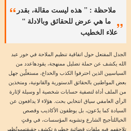
ملاحظة : ” هذه ليست مقالة، بقدر
ما هي عرض للحقائق وبالادلة “
علاء الخطيب
الجدل
المفتعل
حول
اتفاقية
تنظيم
الملاحة
في
خور
عبد
الله
يكشف
عن
حملة
تضليل
ممنهجة،
يقودها
عدد
من
السياسيين
الذين
احترفوا
الكذب
والخداع،
مستغلّين
جهل
بعض
المواطنين
بالحقائق
الدستورية
والقانونية،
ومتخذين
من
الملف
أداة
لتصفية
حسابات
شخصية
أو
وسيلة
لإثارة
الرأي
العام
في
سياق
انتخابي
بحت
.
هؤلاء
لا
يدافعون
عن
السيادة
كما
يدّعون،
بل
يوظفون
الأكاذيب
وقصص
الخيال
لتأجيج
الشارع
وتشويه
المؤسسات،
في
وقتٍ
تلاحقهم
فيه
ملفات
قضائية
خطيرة
تكشف
حقيقتهم
وتُظهر