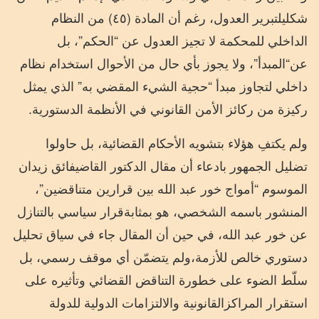
شكلي
لتبرير
العدول،
رغم
أن
المادة
(
٤٥
)
من
النظام
الداخلي
للمحكمة
لا
تجيز
العدول
عن
“
الحكم
”
،
بل
عن
“
المبدأ
”
،
ولا
يجوز
بأي
حال
من
الأحوال
استخدام
نظام
داخلي
لتجاوز
مبدأ
“
حجية
الشيء
المقضي
به
”
الذي
يمثل
ركيزة
من
ركائز
الأمن
القانوني
في
الأنظمة
الدستورية
.
ولم
يكتفِ
هؤلاء
بتشويه
الأحكام
القضائية،
بل
حاولوا
تضليل
الجمهور
بادعاء
أن
مقال
الدكتور
القاضي
فائق
زيدان
الموسوم
“
أمواج
خور
عبد
الله
بين
قرارين
متناقضين
”
،
المنشور
باسمه
الشخصي،
هو
بمثابة
قرار
سياسي
بالتنازل
عن
خور
عبد
الله،
في
حين
أن
المقال
جاء
في
سياق
تحليل
دستوري
خالص
للأزمة،
ولم
يتضمّن
أي
موقف
رسمي،
بل
سلّط
الضوء
على
خطورة
التناقض
القضائي
وتأثيره
على
استقرار
المراكز
القانونية
والالتزامات
الدولية
للدولة