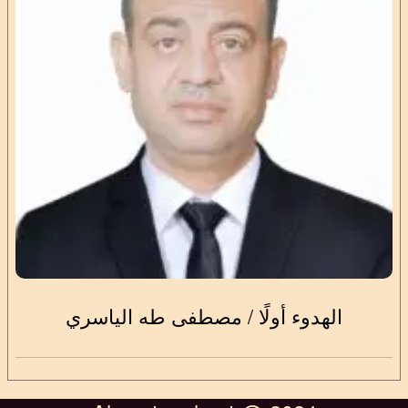
الهدوء أولًا / مصطفى طه الياسري