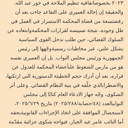
٢٠٢٣
بخصوص
اتفاقية
تنظيم
الملاحة
في
خور
عبد
الله
.
والحقيقة
إن
إحالة
العميري
على
التقاعد
جاءت
بعد
أن
رفض
تسعة
من
قضاة
المحكمة
الاستمرار
في
العمل
في
ظل
وجوده،
نتيجة
تسييسه
لقرارات
المحكمة
وابتعاده
عن
السلوك
القضائي،
حين
طلب
تدخل
القوى
السياسية
بشكل
علني،
عبر
مخاطبات
رسمية
وجّهها
إلى
رئيس
الجمهورية
ورئيس
مجلس
النواب
.
بل
إن
العميري
نفسه
هو
من
مارس
الضغوط
على
أعضاء
المحكمة
للعدول
عن
قراره،
بعد
أن
أدرك
حجم
الخطيئة
الدستورية
التي
ارتكبها،
والاضطراب
الذي
خلّفه
في
بنية
النظام
القضائي
.
وعلى
أثر
الشكوى،
وجّه
جهاز
الادعاء
العام
كتابًا
إلى
مجلس
النواب
بالعدد
(
٤٨
/
حصانة
/
٢٨٨
/
٢٠٢٥
)
بتاريخ
٢٩،
/
٦
/
٢٠٢٥
لاستحصال
الموافقة
على
اتخاذ
الإجراءات
القانونية
بحقه
.
أما
النائب
عامر
عبد
الجبار،
فيواجه
شكوى
جزائية
مقدّمة