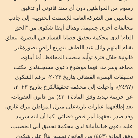
رسوم
من
المواطنين
دون
أي
سند
قانوني
أو
تدقيق
محاسبي
من
الشركة
العامة
للإسمنت
الجنوبية،
إلى
جانب
مخالفات
أخرى
جسيمة
.
وهناك
أيضًا
شكوى
من
“
الحق
العام
”
لدى
محكمة
تحقيق
قضايا
الفساد
في
البصرة،
تتعلق
بقيام
المتهم
وائل
عبد
اللطيف
بتوزيع
أراضٍ
بصورة
غير
قانونية
خلال
فترة
تولّيه
منصب
المحافظ
.
أما
أبناؤه،
مجاهد
وسرمد،
فهما
موضوع
دعوى
مسجلة
لدى
مكتب
تحقيقات
البصرة
القضائي
بتاريخ
٢٠٢٣،
برقم
الشكوى
(
٢٤٩٧
)
،
وأحيلت
إلى
محكمة
تحقيق
الكرخ
بتاريخ
٢٠٢٣،
عن
جريمة
تهديد
وفق
المادة
(
٤٣٠
)
من
قانون
العقوبات،
بعد
إطلاقهما
عيارات
نارية
على
منزل
المواطن
نيزك
غازي،
وقد
صدر
بحقهما
أمر
قبض
قضائي
.
كما
أن
ابنه
سرمد
عليه
دعوى
خيانة
أمانة
لدى
محكمة
تحقيق
أبي
الخصيب،
وفق
المادة
(
٤٥٣
)
من
القانون
نفسه،
بناءً
على
شكوى