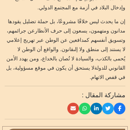
وإدخال
البلاد
في
أزمة
مع
المجتمع
الدولي
.
إن
ما
يحدث
ليس
خلافًا
مشروعًا،
بل
حملة
تضليل
يقودها
مدانون
ومتهمون،
يسعون
إلى
حرف
الأنظار
عن
جرائمهم،
وتسويق
أنفسهم
كمدافعين
عن
الوطن
عبر
تهريج
إعلامي
لا
يستند
إلى
منطق
ولا
إلى
قانون
.
والواقع
أن
الوطن
لا
يُحمى
بالكذب،
والسيادة
لا
تُصان
بالخداع،
ومن
يهدد
الأمن
القانوني
للدولة
لا
يستحق
أن
يكون
في
موقع
مسؤولية،
بل
في
قفص
الاتهام
.
مشاركة المقال :