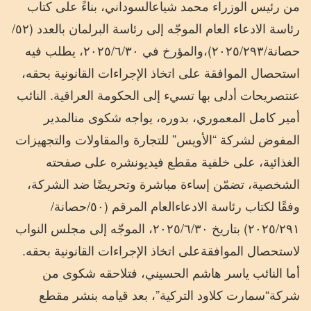
من
رئيس
الوزراء
محمد
شياع
السوداني،
بناءً
على
كتاب
رئاسة
الادعاء
العام
الموجّه
إلى
رئاسة
البرلمان
بالعدد
(
٥٢
/
حصانة
/
٢٩٣
/
٢٠٢٥
)
،
والمؤرخ
في
٣٠،
/
٦
/
٢٠٢٥
يطلب
فيه
استحصال
الموافقة
على
اتخاذ
الإجراءات
القانونية
بحقه،
عن
تصريحات
أدلى
بها
تسيء
إلى
الحكومة
العراقية
.
النائب
أمير
كامل
المعموري،
بدوره،
يواجه
شكوى
من
المدير
المفوض
لشركة
“
الأويس
”
للتجارة
والمقاولات
والتجهيزات
الغذائية،
على
خلفية
مقطع
فيديو
نشره
على
صفحته
الشخصية،
تضمّن
إساءة
مباشرة
وتحريضًا
ضد
الشركة،
وفقًا
لكتاب
رئاسة
الادعاء
العام
المرقم
(
٥٠
/
حصانة
/
٢٩١
/
٢٠٢٥
)
بتاريخ
٣٠،
/
٦
/
٢٠٢٥
الموجّه
إلى
مجلس
النواب
لاستحصال
الموافقة
على
اتخاذ
الإجراءات
القانونية
بحقه
.
أما
النائب
ياسر
هاشم
الحسيني،
فتلاحقه
شكوى
من
شركة
“
سمارت
كلاود
التركية
”
،
بعد
قيامه
بنشر
مقطع