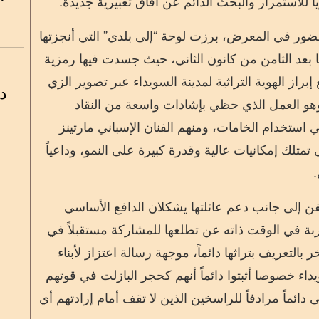
اً للاستمرار والبحث الدائم عن آفاق تعبيرية جديدة.
ضور في المعرض، برزت لوحة “إلى بلدي” التي أنجزتها
ريا بعد الثامن من كانون الثاني، حيث جسدت فيها رمزية
از الهوية التراثية لمدينة السويداء عبر تصوير الزي
د
وهو العمل الذي حظي بإشادات واسعة من النقاد
ي استخدام الخامات، ومنهم الفنان الإسباني مارتينز
 تمتلك إمكانيات عالية وقدرة كبيرة على النمو، وداعياً
.
فن إلى جانب دعم عائلتها يشكلان الدافع الأساسي
ربة في الوقت ذاته عن تطلعها للمشاركة مستقبلاً في
بالتعريف بتراثها دائماً، موجهة رسالة اعتزاز لأبناء
داء خصوصا أثبتوا دائماً أنهم كحجر البازلت في قوتهم
ائماً مرادفاً للراسخين الذين لا تقف أمام إرادتهم أي