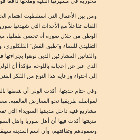
محورية في مسيرتها الفنية ومنحها دافعاً قوي
ومن بين الأعمال التي استقطبت اهتمام الح
الفنانة تفاعلاً مع الأحداث التي شهدتها سو
الوطن من خلال صورة أم تحضن طفلها، مع إبر
التقليدي للنساء و”طبق القش” الفلكلوري، 
والفنانين المشاركين الذين نوهوا بجراءتها ف
الذي عبر عن إعجابه باللوحة مؤكداً أن الولي
إلى احتواء ورعاية هذا النوع من الفكر الفني
وفي ختام حديثها، أكدت الولي أن شغفها بال
لمواصلة طريقها نحو المعارض العالمية، مع
مشاريع فنية داخل مدينتها السويداء التي تفخر 
مدينتها أكدت فيها أن أهل سوريا واهل السوي
وصمودهم وثقافتهم، وأن اسم المدينة سيبقى د