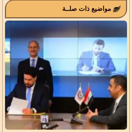
مواضيع ذات صلــة