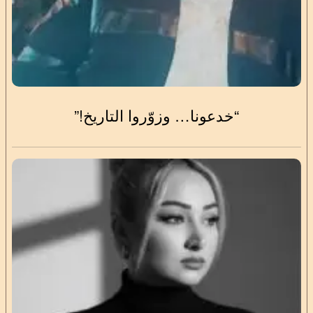
“خدعونا… وزوّروا التاريخ!”