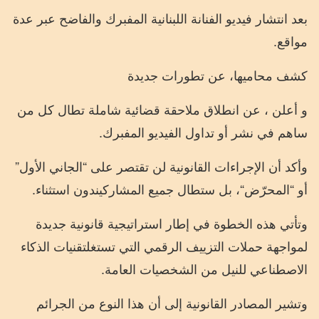
بعد
انتشار
فيديو
الفنانة
اللبنانية
المفبرك
والفاضح
عبر
عدة
مواقع
.
كشف
محامي
ها
،
عن
تطورات
جديدة
و
أعلن ،
عن
انطلاق
ملاحقة
قضائية
شاملة
تطال
كل
من
ساهم
في
نشر
أو
تداول
الفيديو
المفبرك
.
وأكد
أن
الإجراءات
القانونية
لن
تقتصر
على
“
الجاني
الأول
”
أو
“
المحرّض
“
،
بل
ستطال
جميع
المشاركين
دون
استثناء
.
وتأتي
هذه
الخطوة
في
إطار
استراتيجية
قانونية
جديدة
لمواجهة
حملات
التزييف
الرقمي
التي
تستغل
تقنيات
الذكاء
الاصطناعي
للنيل
من
الشخصيات
العامة
.
وتشير
المصادر
القانونية
إلى
أن
هذا
النوع
من
الجرائم