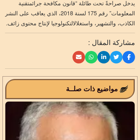
يدخل
صراحةً
تحت
طائلة
“
قانون
مكافحة
جرائم
تقنية
المعلومات
”
رقم
175
لسنة
2018
،
الذي
يعاقب
على
النشر
الكاذب،
والتشهير،
واستغلال
التكنولوجيا
لإنتاج
محتوى
زائف.
مشاركة المقال :
مواضيع ذات صلــة