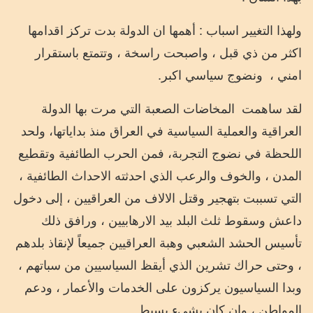
ولهذا التغيير اسباب : أهمها ان الدولة بدت تركز اقدامها
اكثر من ذي قبل ، واصبحت راسخة ، وتتمتع باستقرار
امني ،
ونضوج سياسي اكبر.
لقد ساهمت
المخاضات الصعبة التي مرت بها الدولة
العراقية والعملية السياسية في العراق منذ بداياتها، ولحد
اللحظة في نضوج التجربة، فمن الحرب الطائفية وتقطيع
المدن ، والخوف والرعب الذي احدثته الاحداث الطائفية ،
التي تسببت بتهجير وقتل الالاف من العراقيين ، إلى دخول
داعش وسقوط ثلث البلد بيد الارهابيين ، ورافق ذلك
تأسيس الحشد الشعبي وهبة العراقيين جميعاً لإنقاذ بلدهم
، وحتى حراك تشرين الذي أيقظ السياسيين من سباتهم ،
وبدا السياسيون يركزون على الخدمات والأعمار ، ودعم
المواطن ، وان كان بشيء بسيط.