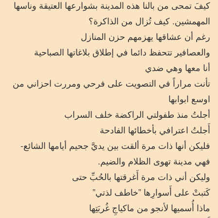
كيفَ تمحى من بالنا هذه المدينة بشوارعها العتيقة وناسها
المهمشين. كيف تُزال من الذاكرة؟
رغم أن عشاقها يهزمهم حزن المنازل
والعصافير تتحفظ دائما في إطلاق بلاغاتها الصباحية
أنا معها وهي ضدي
تأنت مراراً في التصويت على فرحي ومررت احزاني من
اوسع ابوابها
أجلتُ منذ طفولتي الراكضة خلف السراب
أَجلتُ اعترافي بأخطائها الفادحة
فليكن أنها ذات مرة ألقت بين يديَّ جحيم أيامها الشائع-
فهي مدينة تهوى الظلام والضيم.
وليكن أني ذات مرة أَغرقتها بالحُبِّ حتى
كَتبتْ على أَسوارِها ‌”خاطف لذتي”
ماذا أُسميها لأنجو من ماكياجِ غُربَتِها