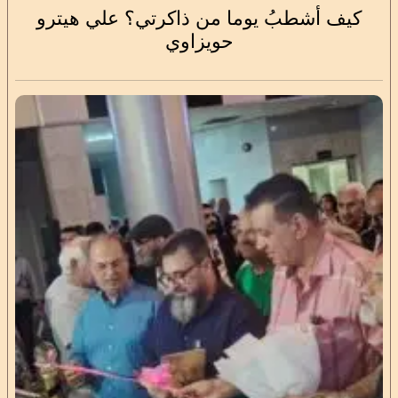
كيف أشطبُ يوما من ذاكرتي؟ علي هيترو
حويزاوي