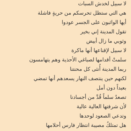
لا سبيل لخدش السبات
هي التي ستظل تحرسكم من حريةٍ فاشلة
أيها الواثبون على الجسر عودوا
تقول المدينة إني بخير
وثوبي ما زال أبيض
لا سبيل لإقناعها أنها ماكرة
سلمتْ أقدامها لصباغي الأحذية وهم يتهامسون
ربما المدينة أُنثى كل محنتنا
لكنهم حين ينتصف النهار يسعدهم أنها تمضي
بعيداً دون أمل
تصعدُ سلماً قُدَّ من أجسادنا
لأن شرفتها العالية عالية
وتدعي الصعود لوحدها
هل تمتلكُ مصيبة انتظار فارس أحلامها