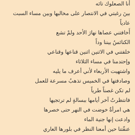
أَنا الصعلوك تائه
بينَ رغبتي في الانتصار على مخالبها وبين مساء السبت
عادياً
أَخافتني عصاها نهارَ الأحد ولمْ تشع
الكنائسُ بيننا وداً
خلفتني في الاثنين اثنين قناعها وقناعي
وإحتدمنا في مساء الثلاثاء
واشتهيت الأربعاء لأني أعرف ما يليه
وصادفتها في الخميس تذهبُ مسرعة للعمل
لم تكن غصناً طرياً
فانتظرتُ آخر أيامها ببسالةٍ لم ترتجيها
هي امرأةٌ خوضت في النهر حتى خصرها
وادعت إنها جنية الماء
عنفّتنا حين أمعنا النظر في بلورها العاري