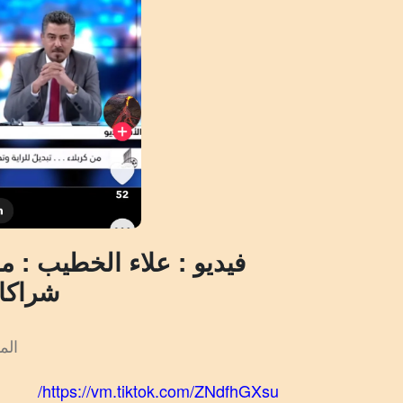
فيديو : علاء الخطيب : م
شراكائ
المش
https://vm.tiktok.com/ZNdfhGXsu/