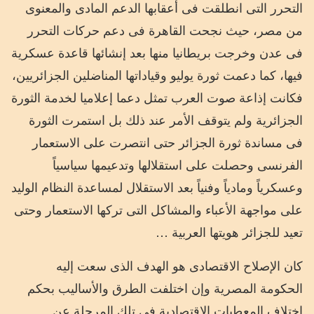
التحرر التى انطلقت فى أعقابها الدعم المادى والمعنوى
من مصر، حيث نجحت القاهرة فى دعم حركات التحرر
فى عدن وخرجت بريطانيا منها بعد إنشائها قاعدة عسكرية
فيها، كما دعمت ثورة يوليو ﻭﻗﻴﺎﺩﺍﺗﻬﺎ ﺍﻟﻤﻨﺎﺿﻠﻴﻦ ﺍﻟﺠﺰﺍﺋﺮﻳﻴﻦ،
ﻓﻜﺎﻧﺖ ﺇﺫﺍﻋﺔ ﺻﻮﺕ ﺍﻟﻌﺮﺏ ﺗﻤﺜﻞ ﺩﻋﻤﺎ ﺇﻋﻼﻣﻴﺎ ﻟﺨﺪﻣﺔ ﺍﻟﺜﻮﺭﺓ
ﺍﻟﺠﺰﺍﺋﺮﻳﺔ ولم يتوقف الأمر عند ذلك بل استمرت الثورة
فى ﻣﺴﺎﻧﺪﺓ ﺛﻮﺭﺓ ﺍﻟﺠﺰﺍﺋﺮ ﺣﺘﻰ ﺍﻧﺘﺼﺮﺕ ﻋﻠﻰ ﺍﻻﺳﺘﻌﻤﺎﺭ
ﺍﻟﻔﺮﻧﺴﻰ ﻭﺣﺼﻠﺖ ﻋﻠﻰ ﺍﺳﺘﻘﻼﻟﻬﺎ وﺗﺪعيمها ﺳﻴﺎﺳﻴﺎً
ﻭﻋﺴﻜﺮﻳﺎً ﻭﻣﺎﺩﻳﺎً ﻭﻓﻨﻴﺎً ﺑﻌﺪ ﺍﻻﺳﺘﻘﻼﻝ ﻟﻤﺴﺎﻋﺪﺓ ﺍﻟﻨﻈﺎﻡ ﺍﻟﻮﻟﻴﺪ
ﻋﻠﻰ ﻣﻮﺍﺟﻬﺔ ﺍﻷﻋﺒﺎﺀ ﻭﺍﻟﻤﺸﺎﻛﻞ ﺍﻟﺘﻰ ﺗﺮﻛﻬﺎ ﺍﻻﺳﺘﻌﻤﺎﺭ ﻭﺣﺘﻰ
ﺗﻌﻴﺪ ﻟﻠﺠﺰﺍﺋﺮ ﻫﻮﻳﺘﻬﺎ ﺍﻟﻌﺮﺑﻴﺔ …
كان الإصلاح الاقتصادى هو الهدف الذى سعت إليه
الحكومة المصرية وإن اختلفت الطرق والأساليب بحكم
اختلاف المعطيات الاقتصادية فى تلك المرحلة عن