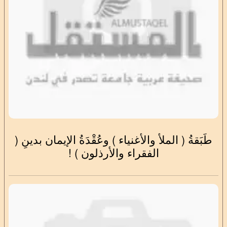
طَبَقةُ ( الملأ والأغنياء ) وعُقْدَةُ الإيمان بدينِ (
الفقراء والأرذلون ) !