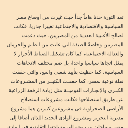
تعد الثورة حدثا هاماً جداً حيث غيرت من أوضاع مصر
السياسية والاقتصادية والاجتماعية تغييرا جذريا، فكانت
لصالح الأغلبية العددية من المصريين، حيث دعمت
المصريين وخاصةً الطبقة التي عانت من الظلم والحرمان
والعدالة الاجتماعية، كما كان تشكيل الضباط الأحرار لا
يمثل اتجاها سياسيا واحدا، بل ضم مختلف الاتجاهات
السياسية، كما حظيت بتأييد شعبى واسع، والتي حققت
نقلة نوعية لمصر، كما حققـت الكثيــر من المشـروعات
الكبـرى والإنجـازات القوميــة مثل زيادة الرقعة الزراعية
عن طريق استصلاحها فكانت مشروعات استصلاح
الأراضى الصحراوية فى مشروعين كبيرين هما مشروع
مديرية التحرير ومشروع الوادى الجديد اللذان أضافا إلى
مصر مساحات مزروعة إلى مساحتها التقليدية فى الوادى