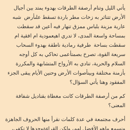
يأتي
الليل
وتنام
أرصفة
الطرقات
بهدوء
يمتد
بين
أجيال
الأرض
تتناثر
به
زخات
مطر
باردة
تسقط
على
أرض
شبه
عارية
مزينة
بلباس
ممزق
تنهار
فيه
أعين
قد
سقطت
بمساحة
واسعة
المدى،
لا
تدري
اهي
عمودية
ام
افقية
ام
سقطت
بساحة
طرفية
رمادية
ناطقة
بهدوء
السحاب
سريعة
القوة،
تصرخ
بصمت
أعمى
تحاكي
به
كل
أوجه
السلام
والحرية،
تنادي
به
الأرواح
المتشابهة
والمكررة
بأزمنة
مختلفة
وبين
أصوات
الأرض
وحنين
الأيام
يبقى
الجزء
المفقود
وهنا
يأتي
السؤال؟
كم
من
أرصفة
الطرقات
كانت
مغطاة
بقناديل
شفافة
المعنى؟
أحرف
مجتمعة
في
عدة
كلمات
نقرأ
منها
الحروف
الجاهزة
ونسمع
ماهو
الأفضل
لهم،
ولكن
القراءة
وحدها
لا
تكفي،