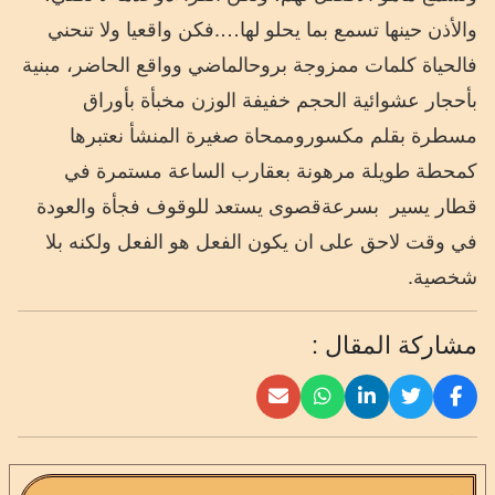
والأذن
حينها
تسمع
بما
يحلو
لها
….
فكن
واقعيا
ولا
تنحني
فالحياة
كلمات
ممزوجة
بروح
الماضي
وواقع
الحاضر،
مبنية
بأحجار
عشوائية
الحجم
خفيفة
الوزن
مخبأة
بأوراق
مسطرة
بقلم
مكسور
وممحاة
صغيرة
المنشأ
نعتبرها
كمحطة
طويلة
مرهونة
بعقارب
الساعة
مستمرة
في
قطار
يسير
بسرعة
قصوى
يستعد
للوقوف
فجأة
والعودة
في
وقت
لاحق
على
ان
يكون
الفعل
هو
الفعل
ولكنه
بلا
شخصية
.
مشاركة المقال :