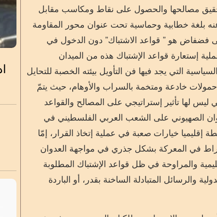
 لتحقيق مصالحها والحصول على نقاط ومكاسب مقابل
عنه بلغة خطابية وحماسية تحت عنوان محور المقاومة
نى فضفاض هو ” قواعد الاشتباك” دون الدخول في
ملية إستعارة
قواعد ال
شتباك
هذه
من الميدان
اد
سياسية التي يجد فيها فن التأويل بيئته الخصبة للتحايل
حمولات خادعة ومتخمة بالسراب والأوهام
، حيث يتمّ
ي
ليس لها تأثير
إ
ستراتيجي على المصالح والقواعد
ان
الصهيوني
على
الشعب العربي الفلسطيني في
ة إقليميا
خيارات صعبة في عملية إتخاذ
ال
قرار
،
إمّا
اط في المعركة بشكل
جذري في مواجهة العدوان
ليمية
و
المراوحة في ظل قواعد ال
شتباك المطلوبة
ية والرسائل المتبادلة الساخنة بقدر، أو الباردة