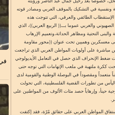
نحل،
خصوصاً
بعد رحيل جمال عبد الناصر ورؤيته
مية ونفسية في التشكيك بالموقف العربي ومصادر قوته
ال
ستقطاب الطائفي
والعرقي، التي تتوجت هذه
الصهيوني والغربي عموما ب
ـــ
(( الربيع العربي))
،
الذي
ة و
البنى التحتية ومظاهر الحداثة
،
وتعميم الإرهاب
ى معسكرين وهميين تحت عنوان ((محور مقاومة
مباشرة على أولويات المواطن العربي الذي تراجعت
 ضغط الإنحراف الذي حصل في التعامل
الأيديولوجي
في 
بحت ككرة ملتهبة في ملعب الإتهامات التي توجه حتى
 متعمداً ومقصوداً في البوصلة الوطنية والقومية لدى
باليأس من تطورات القضية الفلسطينية، التي تحولت
جية حينأ،
وإرهاباً
حصد
مئات الألوف من
المواطنين على
خر.
فاق المواطن العربي على حقائق مُرّة،
فقد إ
كتفت