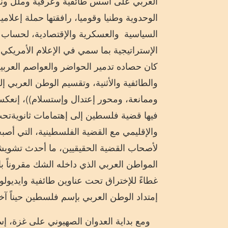
العربي على أسس طائفية وعرقية وملل و
الوحدوية وطنيا وقوميا، رافقتها حملة إعلا
السياسية وال
عسكرية وال
قتصادية، لحساب 
ال
ستراتيجية
ب
ما سمي في الإعلام الأمريكي 
كان حصاده تدمير الحواضر
و
العواصم العربي
والطائفية
والأثنية،
وتقسيم الوطن العربي إل
و
ممانعة، ومحور
إعتدال وإ
ستسلام))
،
إنعكس 
فيه
ا
قضية فلسطين
إ
لى إهتمامات ثانوية
تحت
والإقليمي مع القضية الفلسطينية، التي أص
لأصحاب القضية الحقيقيين، ما أحدث تشويشاً
المواطن العربي الذي داخله الشك مقروناً 
غطاءً للإختراق تحت عناوين طائفية وايديولو
إمتداد الوطن العربي بإسم فلسطين حيناً آ
ومع بداية
العدوان
الصهيوني على غزة،
إست