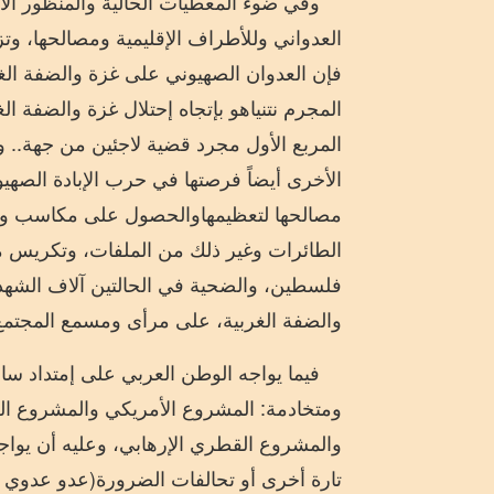
وفي ضوء المعطيات الحالية وال
منظور الأ
العدواني
و
ل
لأطراف الإقليمية ومصالحها، وت
فإن العدوان الصهيوني على غزة والضفة الغر
المجرم
نتنياهو ب
إ
تجاه
إ
حتلال غزة والضفة
الغ
المربع الأول مجرد
قضية
لاجئين
من جهة
..
وم
الأخرى
أيضاً
فرصتها في حرب الإبادة الصهي
مصالحها لتعظيمها
والحصول على مكاسب وت
الطائرات
وغير ذلك من الملفات
، وتكريس 
فلسطين، والضحية في الحالتين آلاف الشهداء
والضفة الغربية، على مرأى ومسمع المجتمع 
فيما يواجه الوطن العربي على إمتداد سا
ومتخادمة: المشروع الأمريكي والمشروع ال
والمشروع القطري الإرهابي،
وعليه أن يواج
تارة أخرى
أو تحالفات الضرورة
(
عدو عدوي 