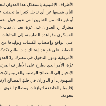
الأطراف الإقليمية بإستغلال هذا العدوان
النأي بنفسها عن أي تدخل كثيرا ما تحدثت 
أو غير ذلك من العناوين التي تدور حول مع
معترك رد العدوان على غزة،
بعد أن تمت ع
العسكري
وقواعده الصارمة،
إلى المتاهات ال
على الواقع وإغتصاب الكلمات وتوليدها
من
الحفاظ على قواعد
إ
شتباك
ذات طابع تكتيك
الأمريكية
و
دون الدخول في معترك
ردّ
العدو
غزّة
، الأمر الذي يطرح على
الأطراف المرتبط
ال
نحي
از
إ
لى المصالح الوطنية والعربية
و
ال
نخر
الصهيوني
، أو الدوران في فلك
المصالح الإق
إقليميا
والخاضعة لتوازنات ومصالح القوى الدول
بنعومة.