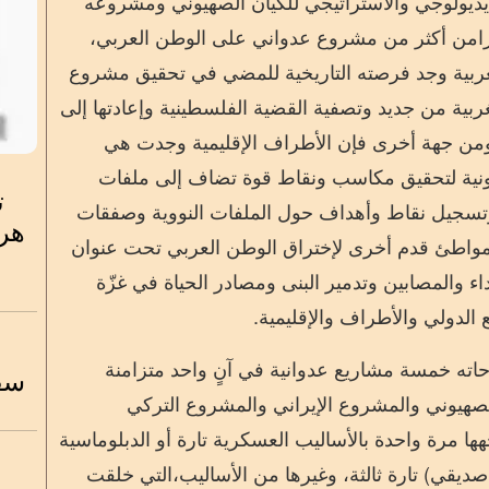
يديولوجي والاستراتيجي
للكيان الصهيوني ومشروعه
زامن
أكثر من مشروع عدواني على الوطن
ا
لعربي
،
بية وجد فرصته الت
اريخية
للمضي
في تحقيق مشروع
ربية
من جديد
وتصفية القضية
الفلسطينية
وإعادتها إلى
ن جهة أخرى فإن الأطراف الإقليمية
وجدت
هي
ونية لتحقيق مكاسب ونقاط قوة تضاف إلى ملفات
ت
سجيل نقاط وأهداف
حول الملفات النووية وصفقات
هرم
مواطئ قدم أخرى
لإختراق الوطن العربي تحت عنوان
 والمصابين وتدمير البنى ومصادر الحياة في غزّة
الدولي والأطراف والإقليمية.
حاته خمسة مشاريع عدوانية في آنٍ واحد متزامنة
سقو
صهيوني والمشروع الإيراني والمشروع التركي
هها مرة واحدة بالأساليب العسكرية
تارة
أو الدبلوماسية
صديقي
) تارة ثالثة
، وغيرها من الأساليب
،
التي خلقت