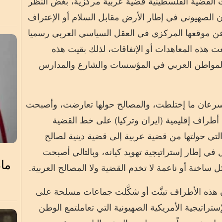
عينات كانت القضية الفلسطينية قضية عربية مركزية، بغض النظر
ن الصهيوني ف
ي إطار الأرض مقابل السلام أو ال
عتراف
ة عن موقعها المركزي في العقل السياسي العربي رسميا
عت هذه المعاهدات أو ال
تفاقات، لذلك بقيت هذه
المواطن العربي في المؤسسات والشارع والمدارس
ية سرعان ما إختلطت، والمصالح حولها تعارضت، وأصبحت
 أطراف إقليمية (ايران وتركيا) على خط القضية
لتي حولت
ها من قضية عربية إلى قضية دينية
لصالح
في إطار إستراتيجية تهويد كيانه، وبالتالي أصبحت
ماذ
ساخنة أو ناعمة لا تخدم القضية ولا المصالح العربية.
هذه الأطراف تبن
ت أو شكّ
لت جماعات مسلحة على
ستراتيجية الأمريكية الصهيونية
التي تعاملت
مع الوطن