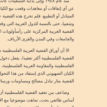
منذ عام ١٩٤٨ وإلى بداية التس
عن أي إتفاقات أو معاهدات وقعت مع الكيا
المتبادل أو التطبيع. فلم تخرج هذه القضي
وشعبيا، حتى بالنسبة للدول الع
ربية التي وق
القضية العربية المركزية
على رأس
أولويات 
والج
امعات وفي المدن والقرى الأرياف.
الا أن أوراق القضية العربية الفلسطين
القضية الفلسطينية أكثر تعقيدا، بفعل دخول
الفلسطينية والمقاومة العربية الفلسطينية،
ا
الكيان الصهيوني
الذي إستفاد
من هذا التحول 
القضية مثار تبادل مصالح ومساومات ورسائل 
وضاعف من تعقيد القضية الفلسطينية أن 
أساس طائفي بحت
،
تماهت موضوعيا مع ال