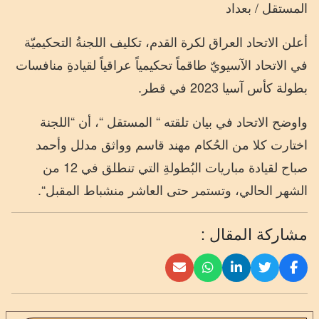
المستقل / بعداد
أعلن
الاتحاد
العراق
لكرة
القدم
،
تكليف
اللجنةُ
التحكيميّة
في
الاتحاد
الآسيويّ
طاقماً
تحكيمياً
عراقياً
لقيادةِ
منافسات
بطولة
كأس
آسيا
2023
في
قطر
.
واوضح
الاتحاد
في
بيان
تلقته
“
المستقل
“
،
أن
“
اللجنة
اختارت
كلا
من
الحُكام
مهند
قاسم
وواثق
مدلل
وأحمد
صباح
لقيادة
مباريات
البُطولةِ
التي
تنطلق
في
12
من
الشهر
الحالي،
وتستمر
حتى
العاشر
من
شباط
المقبل
“.
مشاركة المقال :