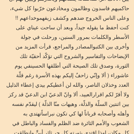
حاكميهم
فاسدون
وظالمون
ومخادعون
خرّبوا
كل
شيء،
وعلى
الناس
الخروج
ضدهم
وكشف
زيفهم
وخداعهم
!!
كنت
أحفظ
ما
يقوله
جيداً،
وبعد
أن
ساحت
عيناي
على
الأسطر
والكلمات
بمرور
السنين،
ورحلت
في
جولة
وأخرى
بين
الكتب
والمصادر
والمراجع،
قرأت
المزيد
من
الإيضاحات
والتفاسير
والشروح
التي
تؤكّد
أحقيّة
تلك
الثورة،
وصدق
تلك
الصيحة
التي
أطلقها
الحسين
في
يوم
عاشوراء
(
ألا
وإنّي
زاحفٌ
إليكم
بهذه
الأسرة
رغم
قلّة
العدد
وخذلان
الناصر،
والله
لن
أعطيكم
بيدي
إعطاء
الذليل
ولا
أقرّ
لكم
اقرار
العبيد،
ألا
وانّ
الدعيّ
ابن
الدعيّ
قد
ركز
بين
اثنتين
السلّة
والذلّة،
وهيهات
منّا
الذلّة
)
ليقدّم
نفسه
وأهله
وأصحابه
قرباناً
لها
كي
تكون
نبراساً
تهتدي
به
الشعوب
والأمم
الثائرة
ضد
الظلم
والفساد
والباطل
في
كل
مكان،
لهذا
اقتدى
بثورته
كل
حرٍ
ثائرٍ
أبيٍّ
وانطلقت