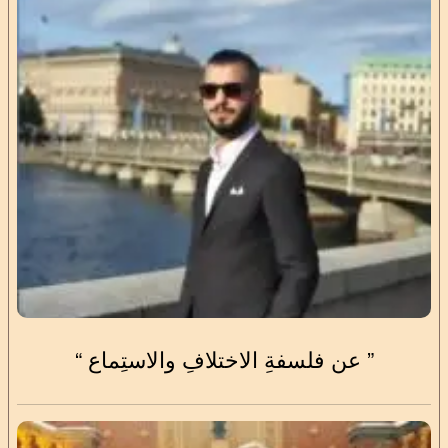
” عن فلسفةِ الاختلافِ والاستِماع “