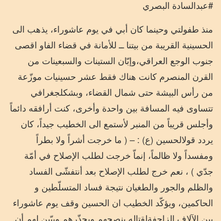
#عبدالسادة البصري
منذ
طفولتي
وحينما
كان
أبي
في
يوم
عاشوراء،
يذهب
الى
الحسينية
القريبة
من
بيتنا
ــ
للأمانة
في
قضاء
الفاو
اقصى
جنوب
الوجع
العراقي،
وإبّان
الستينات
والسبعينات
من
القرن
المنصرم
كانت
هناك
فقط
عشر
حسينيات
موزّعة
من
رأس
البيشة
حتى
شمال
القضاء،
وبشكل
جغرافي
تتساوى
فيه
المسافة
بين
واحدة
وأخرى،
كنت
أرافقه
دائماً
وأجلس
قريباً
من
المنبر
لأستمع
الى
الخطيب
جيداً،
كان
يردد
قول
الحسين
(
ع
) : – (
ما
خرجت
أشراً
ولا
بطراً
ومفسداً
ولا
ظالماً،
إنماّ
خرجت
لطلب
الإصلاح
في
أمّة
جدّي
)
،
نعم
خرج
لطلب
الإصلاح
بعد
أن
تفشّى
الفساد
والظلم
والجور
والطغيان
نتيجة
فساد
المتسلّطين
و
الحاكمين،
ويؤكّد
الخطيب
ان
الحسين
وقف
يوم
عاشوراء
بين
الآلاف
الزاحفة
لقتاله
ينصحهم
ويحذّرهم
ويبّين
لهم
أن