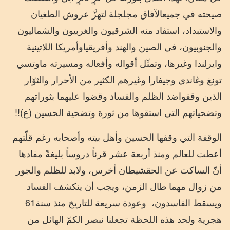
صيحته
في
جميع
الآفاق
مجلجلة
لتهزَّ
عروش
الطغيان
والاستبداد،
استفاد
منه
الشرقيون
والغربيون
والشماليون
والجنوبيون،
في
الصين
والهند
وأفريقيا
وأمريكا
اللاتينية
وايرلندا
وغيرها،
وتمثّل
أقواله
وأفعاله
ومسيرته
ماوتسي
تونغ
وغاندي
وجيفارا
وغيرهم
الكثير
من
الأحرار
والثوّار
الذين
وقفوا
ضد
الظلم
والفساد
وقضوا
عليهما
بثوراتهم
وتضحياتهم
التي
استقوها
من
ثورة
وتضحية
الحسين
(
ع
)!!
الوقفة
التي
وقفها
الحسين
وأهل
بيته
وأصحابه
رغم
قلّتهم
أعطت
للعالم
ومنذ
أربعة
عشر
قرناً
دروساً
بليغةً
مفادها
أنّ
الساكت
عن
الحق
شيطان
أخرس،
ولابد
للظلم
والجور
من
زوال
مهما
طال
الزمن،
ويجب
أن
ينكشف
الفساد
ويسقط
الفاسدون،
وعودة
سريعة
للتاريخ
منذ
سنة
61
هجرية
ولحد
هذه
اللحظة
تجعلنا
نبصر
الكمّ
الهائل
من