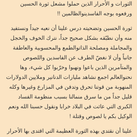
الثورات
و
الأحرار
الذين
حملوا
مشعل
ثورة
الحسين
ورفعوه
بوجه
الفاسدين
والظالمين
!!
ثورة
الحسين
وتضحيته
درس
علينا
أن
نعيه
جيداً
ونستفيد
منه
وأن
نطبّقه
بشكل
صحيح
جداً،
نترك
الخوف
والخجل
والمجاملة
ومصلحة
الذات
والطمع
والمحسوبية
والعاطفة
جانباً
وأن
لا
نغضّ
الطرف
عن
الفاسدين
واللصوص
والمتآمرين
الذين
باعوا
ونهبوا
وخرّبوا
كل
شيء،
وها
نحن
والعالم
اجمع
نشاهد
مليارات
الدنانير
وملايين
الدولارات
المنهوبة
من
قوتنا
تحرق
وتدفن
في
المزارع
وغيرها
وكله
قليل
جداً
من
ما
سرق
من
مالنا
بسبب
منظومة
الفساد
الكبرى
التي
عاثت
في
البلاد
خرابا
ونقول
حسبنا
الله
ونعم
الوكيل
بكم
يا
لصوص
وقتلة
!
علينا
أن
نقتدي
بهذه
الثورة
العظيمة
التي
اقتدى
بها
الأحرار