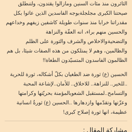
الثائرون
منذ
مئات
السنين
ومازالوا
يقتدون،
ولتنطلق
صيحتنا
الكبرى
مجلجلة
بوجه
الفاسدين
الذين
عاثوا
بكل
مقدراتنا
خرابا
منذ
سنوات
طويلة
كاشفين
زيفهم
وخداعهم
والحسين
منهم
براء،
انه
العفّة
والنزاهة
والتضحية
والاخلاص
والشرف
والثورة
على
الظلم
والظالمين،
وهم
لا
يمتلكون
من
هذه
الصفات
شيئا،
بل
هم
الظالمون
الفاسدون
المتسيّدون
الطغاة
!!
الحسين
(
ع
)
ثورة
ضد
الطغيان
بكلّ
أشكاله،
ثورة
للحرية
..
للخير
..
للنزاهة
..
للاخلاق
..
للأمان
..
لإشاعة
المحبة
والتسامح
..
لمستقبل
الشعوب
المؤمنة
بحريّتها
وكرامتها
وعزّتها
وتقدّمها
وازدهارها
..
الحسين
(
ع
)
ثورةُ
انسانية
عظيمة،
انها
ثورة
إصلاح
كبرى
!
مشاركة المقال :