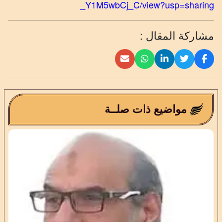
_Y1M5wbCj_C/view?usp=sharing
مشاركة المقال :
مواضيع ذات صلــة