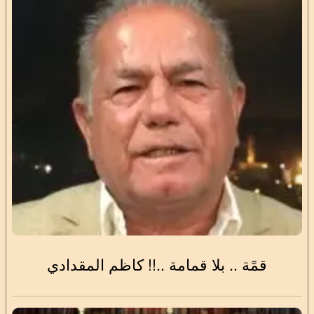
قمًة .. بلا قمامة ..!! كاظم المقدادي