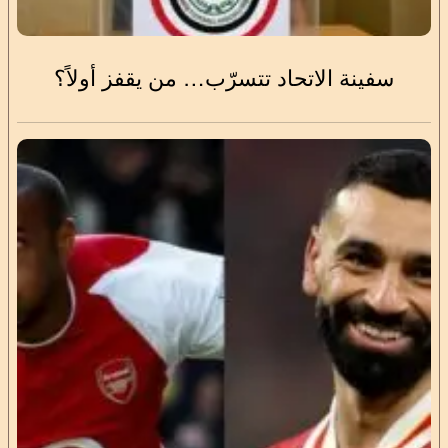
سفينة الاتحاد تتسرّب… من يقفز أولاً؟