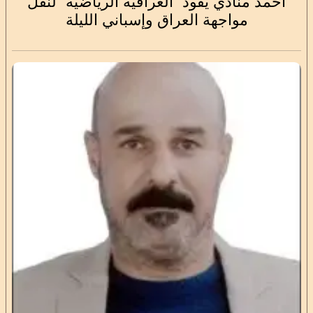
أحمد منادي يقود “العراقية الرياضية” لنقل
مواجهة العراق وإسباني الليلة