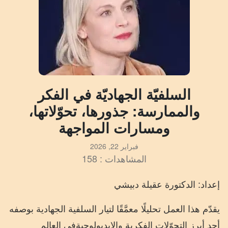
السلفيّة الجهاديّة في الفكر
والممارسة: جذورها، تحوّلاتها،
ومسارات المواجهة
فبراير 22, 2026
المشاهدات : 158
إعداد
:
الدكتورة
عقيلة
دبيشي
يقدّم
هذا
العمل
تحليلًا
معمَّقًا
لتيار
السلفية
الجهادية
بوصفه
أحد
أبرز
التحوّلات
الفكرية
والإيديولوجية
في
العالم