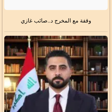
وقفة مع المخرج د..صائب غازي