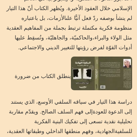
الإسلامي
خلال
العقود
الأخيرة
.
ويُظهر
الكتاب
أنّ
هذا
التيار
لم
ينشأ
بوصفه
ردّ
فعل
آنيًّا
على
الأزمات،
بل
باعتباره
منظومة
فكرية
مكتملة
ترتبط
بجملة
من
المفاهيم
العقدية
مثل
الولاء
والبراء،
والحاكميّة،
والجاهليّة،
وتُسقِط
عليها
أدوات
القوّة
لفرض
رؤيتها
للتغيير
الديني
والاجتماعي
.
ينطلق
الكتاب
من
ضرورة
دراسة
هذا
التيار
في
سياقه
السلفي
الأوسع،
الذي
يستند
إلى
الدعوة
للعودة
إلى
فهم
السلف
الصالح
.
ويقدّم
مقاربة
تحليلية
نقدية
تسعى
إلى
تفكيك
البنية
الفكرية
للسلفية
الجهادية،
وفهم
منطقها
الداخلي
وطبقاتها
العقدية،