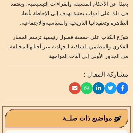
بعيدًا
عن
الأحكام
المسبقة
والقراءات
التبسيطية
.
ويعتمد
في
ذلك
على
أدوات
بحثية
تهدف
إلى
الإحاطة
بأبعاد
الظاهرة
وتعقيداتها
التاريخية
والسياسية
والاجتماعية
.
يتوزّع
الكتاب
على
خمسة
فصول
رئيسية
ترسم
المسار
الفكري
والتنظيمي
للسلفية
الجهادية
عبر
أجيالها
المختلفة،
من
الجذور
الأولى
إلى
آليات
المواجهة
مشاركة المقال :
مواضيع ذات صلــة