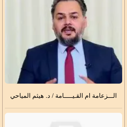
الـــزعامة ام القـيـــــامة / د. هيثم المياحي