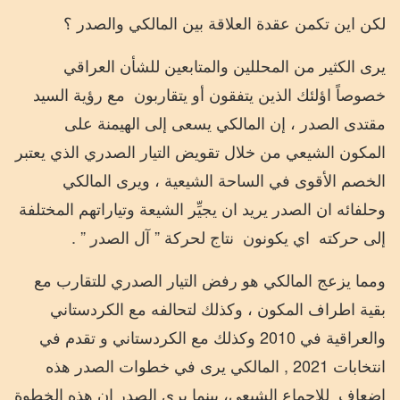
لكن اين تكمن عقدة العلاقة بين المالكي والصدر ؟
يرى الكثير من المحللين والمتابعين للشأن العراقي
خصوصاً اؤلئك الذين يتفقون أو يتقاربون
مع رؤية السيد
مقتدى الصدر ،
إن
المالكي
يسعى
إلى
الهيمنة
على
المكون
الشيعي
من
خلال
تقويض
التيار
الصدري
الذي
يعتبر
الخصم
الأقوى في الساحة الشيعية ، ويرى المالكي
وحلفائه ان الصدر يريد ان يجيِّر الشيعة وتياراتهم المختلفة
إلى حركته
اي يكونون
نتاج لحركة ” آل الصدر ” .
ومما يزعج المالكي هو رفض التيار الصدري للتقارب مع
بقية اطراف المكون ، وكذلك لتحالفه مع الكردستاني
والعراقية في 2010 وكذلك مع الكردستاني و تقدم في
انتخابات 2021 , المالكي يرى في خطوات الصدر هذه
إضعاف
للاجماع الشيعي، بينما يرى الصدر ان هذه الخطوة