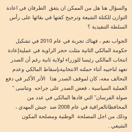
والسؤال هنا هل من الممكن ان يتفق
الطرفان في اعادة
التوازن للكتلة الشيعة وترجيح كفتها في بقائها على رأس
السلطة التنفيذية ؟
الجواب نعم ، فهناك تجربة في عام 2010 في تشكيل
حكومة المالكي الثانية
مثلت
حجر
الزاوية
في
عملية
إعادة
انتخاب
المالكي
رئيسا
للوزراء
لولاية
ثانية
رغم
أن الصدر
تعهد
لناخبيه
أثناء
حملته
الانتخابية
بإسقاط
المالكي
وعدم
التحالف
معه
، كان لموقف الصدر هذا
الأثر الأكبر في دفع
العملية السياسية ، فعض الصدر على جراحه
وتناسى
”
صولة
الفرسان” التي قادها المالكي
في
عدد
من
المحافظات
العراقية
في
عام
2008
ضد
جيش
المهدي
،
وذلك من اجل المصلحة
الوطنية ومصلحة المكون
الشيعي .