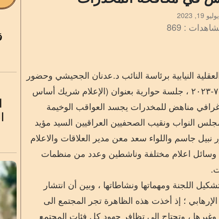
يوليو 19, 2023
اهدات : 869
ق
قلية النيابية برئاسة النائب د.عدنان الجحيشي وحضور
عدد من اعضائها ، اليوم الثلاثاء الموافق ١٨-٧-٢٠٢٣ ، جلسة حوارية بعنوان (الإعلام شريك أساس
ا
افي مناهض للمخدرات يجسد العواقب الوخيمة
ا
س النواب ونقيب الصحفيين العراقيين السيد مؤيد
 نبيل جاسم واللواء سعد معن مدير العلاقات والاعلام
من وسائل اعلام مختلفة وناشطين وعدد من منظمات
ت.
يل اللجنة ومهماتها ونشاطاتها ، وبين أن انتشار
إرهابي ؛ إذ أخذت هذه الظاهرة تجر المجتمع الى
 وغيرها ، وتحتاج الى تظافر جهود كل فئات المجتمع