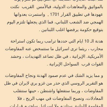
بالمواثيق والمعاهدات الدولية، فبالأمس
القريب
نكثت
عهودها في تطبيق القرار 1701 ,
واستمرت بعدوانها
الهمجي ضد الشعب اللبناني، فما الذي يجعلها تلتزم اليوم
بتوقيع حكومة يرفضها اغلب اللبنانين .
هدنة الـ 10 ايام التي حددها ترامب ربما تكون استراحة
محارب ، ريثما ترى اسرائيل ما ستتمخض عنه المفاوضات
الأمريكية. الإيرانية ، في ظل تصاعد التهديدات ، وحشد
القوات قرب
السواحل الإيرانية .
و مما يزيد الشك في عدم صمود الهدنة ونجاح المفاوضات
هو التقرير الروسي الذي حذر من غزو بري لايران في ظل
المفاوضات ، وربما ستفعلها واشنطن ، حينها ستنقلب
المعادلات، وتصبح المفاوضات في مهب الريح ، فلا
المقاومة اللبنانية
ستلتزم ولا إسرائيل ساحترم قرارات