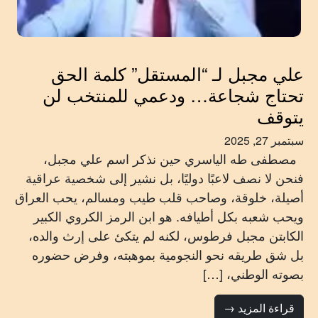
علي مجبل لـ “المستقل” كلمة الحق
تحتاج شجاعة… ودعمي للمنتخب لن
يتوقف
سبتمبر 27, 2025
مصطفى طه الياسري حين نذكر اسم علي مجبل،
فنحن لا نصف لاعبًا دوليًا، بل نشير إلى شخصية عراقية
أصيلة، خلوقة، وصاحب قلب طيب ومسالم، يحب العراق
ويحب شعبه بكل أطيافه. هو ابن الرمز الكروي الكبير
الكابتن مجبل فرطوس، لكنه لم يتكئ على إرث والده،
بل شق طريقه نحو النجومية بموهبته، وفرض حضوره
بصوته الوطني، […]
قراءة المزيد →