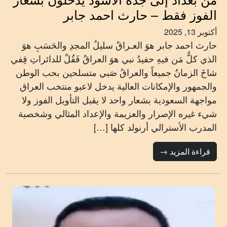
الفوز فقط – حارث احمد جابر
أكتوبر 13, 2025
حارث احمد جابر هوَ العـراقُ سليلُ المجدِ والحَسَبِ هوَ
الذي كلُّ مَن فيهِ حفيدُ نبي هوَ العراقُ فَقُلْ للدائراتِ قِفي
شاخَ الزمانُ جميعاً والعراقُ صَبي متسلحين بحب الوطن
والجمهور والإمكانات العالية يدخل لاعبو منتخب العراق
مواجهة السعودية بشعار واحد لا يقبل التأويل الفوز ولا
شيء غيره الإصرار والعزيمة والإعداد المثالي وشخصية
المدرب الأسترالي أرنولد كلها […]
قراءة المزيد →